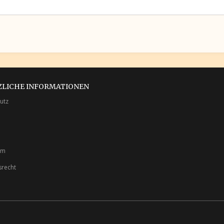
ZLICHE INFORMATIONEN
utz
um
srecht