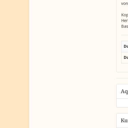
von
Kop
Her
Bas
D
Du
Aq
Ku