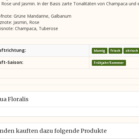
 Rose und Jasmin. In der Basis zarte Tonalitäten von Champaca und
fnote: Grüne Mandarine, Galbanum
znote: Jasmin, Rose
isnote: Champaca, Tuberose
uftrichtung:
blumig
frisch
zitrisch
ft-Saison:
Frühjahr/Sommer
ua Floralis
nden kauften dazu folgende Produkte