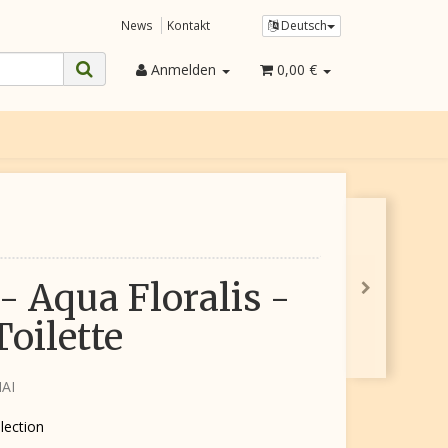
News
Kontakt
Deutsch
Anmelden
0,00 €
- Aqua Floralis -
Toilette
AI
llection