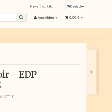
News
Kontakt
Deutsch
Anmelden
0,00 €
oir - EDP -
R
10-ATT-T