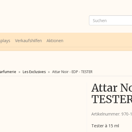
splays
Verkaufshilfen
Aktionen
arfumerie
Les Exclusives
Attar Noir - EDP - TESTER
Attar N
TESTE
Artikelnummer:
970-
Tester à 15 ml