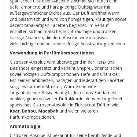
Spanisches Cistrosen-Absolue zeichnet sich durch eine
tiefe, ambrierte und harzig-ledrige Duftsignatur mit
außergewöhnlicher Dichte aus. Der Duft eröffnet warm
und balsamisch und wird von honigartigen, krautigen sowie
dezent tabakartigen Facetten begleitet. Im Verlauf
entfalten sich animalische, leicht rauchige und trocken-
harzige Nuancen, die dem Absolue eine intensive,
vielschichtige und besonders füllige Ausstrahlung verleihen.
Verwendung in Parfümkompositionen
Cistrosen-Absolue wird überwiegend in der Herz- und
Basisnote eingesetzt und verleiht Chypre-, orientalischen
sowie holzigen Duftkompositionen Tiefe und Charakter.
Mit seinen ambrierten, harzigen und lederartigen Facetten
sorgt es für mehr Struktur, Wärme und eine
langanhaltende Basis. Häufig bildet es das Fundament
dunkler, geheimnisvoller Duftakkorde. Verwendung findet
spanisches Cistrosen-Absolue in Florascent Düften wie
Ksar, Bahou, Macabah
und vielen weiteren
Parfümkompositionen.
Aromatologie
Cistrosen Absolue ist bekannt für seine beruhigende und