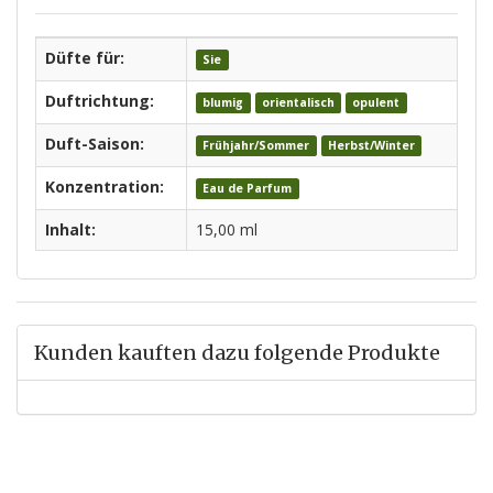
Düfte für:
Sie
Duftrichtung:
blumig
orientalisch
opulent
Duft-Saison:
Frühjahr/Sommer
Herbst/Winter
Konzentration:
Eau de Parfum
Inhalt:
15,00 ml
Kunden kauften dazu folgende Produkte